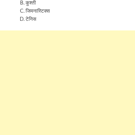
कुश्ती
जिमनास्टिक्स
टेनिस