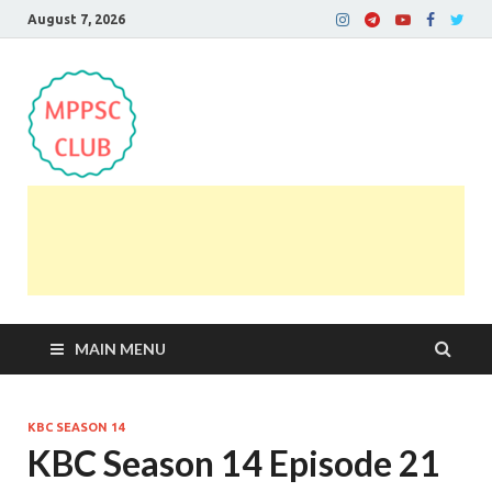
August 7, 2026
MPPSC Club
For All MPPSC Aspirants | MPPSC Exam | MPPSC
Prelims 2026 | MPPSC Mains
MAIN MENU
KBC SEASON 14
KBC Season 14 Episode 21