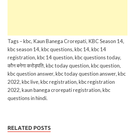
Tags – kbc, Kaun Banega Crorepati, KBC Season 14,
kbc season 14, kbc questions, kbc 14, kbc 14
registration, kbc 14 question, kbc questions today,
कौन बनेगा करोड़पति, kbc today question, kbc question,
kbc question answer, kbc today question answer, kbc
2022, kbc live, kbc registration, kbc registration
2022, kaun banega crorepati registration, kbc
questions in hindi.
RELATED POSTS