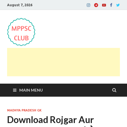
August 7, 2026
MPPSC Club
For All MPPSC Aspirants | MPPSC Exam | MPPSC
Prelims 2026 | MPPSC Mains
MAIN MENU
MADHYA PRADESH GK
Download Rojgar Aur