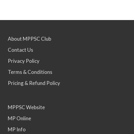
MPPSC 2024 - Mains conducted. Result Awaited.
About MPPSC Club
MPPSC 2025 - Prelims Result Out. Mains dates
would be announced soon.
Contact Us
Privacy Policy
Terms & Conditions
Pricing & Refund Policy
MPPSC Website
MP Online
MP Info