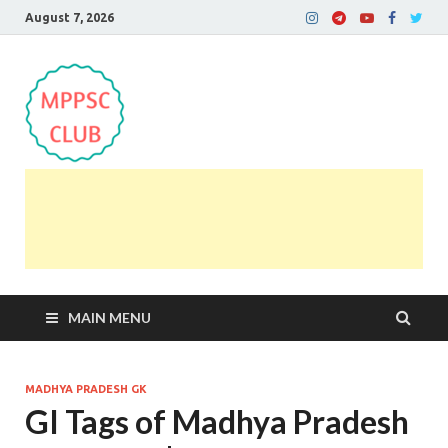
August 7, 2026
MPPSC Club
For All MPPSC Aspirants | MPPSC Exam | MPPSC
Prelims 2026 | MPPSC Mains
MAIN MENU
MADHYA PRADESH GK
GI Tags of Madhya Pradesh