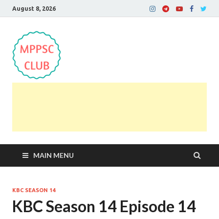
August 8, 2026
MPPSC Club
For All MPPSC Aspirants | MPPSC Exam | MPPSC
Prelims 2026 | MPPSC Mains
MAIN MENU
KBC SEASON 14
KBC Season 14 Episode 14