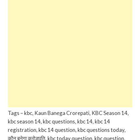
Tags – kbc, Kaun Banega Crorepati, KBC Season 14,
kbc season 14, kbc questions, kbc 14, kbc 14
registration, kbc 14 question, kbc questions today,
कौन बनेगा करोड़पति, kbc today question, kbc question,